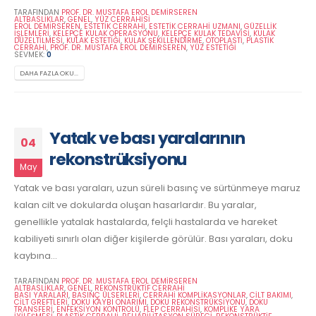
TARAFINDAN
PROF. DR. MUSTAFA EROL DEMİRSEREN
ALTBASLIKLAR
,
GENEL
,
YÜZ CERRAHISI
EROL DEMIRSEREN
,
ESTETIK CERRAHI
,
ESTETIK CERRAHI UZMANI
,
GÜZELLIK
İŞLEMLERI
,
KELEPÇE KULAK OPERASYONU
,
KELEPÇE KULAK TEDAVISI
,
KULAK
DÜZELTILMESI
,
KULAK ESTETIĞI
,
KULAK ŞEKILLENDIRME
,
OTOPLASTI
,
PLASTIK
CERRAHI
,
PROF. DR. MUSTAFA EROL DEMIRSEREN
,
YÜZ ESTETIĞI
SEVMEK:
0
DAHA FAZLA OKU...
Yatak ve bası yaralarının
04
rekonstrüksiyonu
May
Yatak ve bası yaraları, uzun süreli basınç ve sürtünmeye maruz
kalan cilt ve dokularda oluşan hasarlardır. Bu yaralar,
genellikle yatalak hastalarda, felçli hastalarda ve hareket
kabiliyeti sınırlı olan diğer kişilerde görülür. Bası yaraları, doku
kaybına...
TARAFINDAN
PROF. DR. MUSTAFA EROL DEMİRSEREN
ALTBASLIKLAR
,
GENEL
,
REKONSTRÜKTIF CERRAHI
BASI YARALARI
,
BASINÇ ÜLSERLERI
,
CERRAHI KOMPLIKASYONLAR
,
CILT BAKIMI
,
CILT GREFTLERI
,
DOKU KAYBI ONARIMI
,
DOKU REKONSTRÜKSIYONU
,
DOKU
TRANSFERI
,
ENFEKSIYON KONTROLÜ
,
FLEP CERRAHISI
,
KOMPLIKE YARA