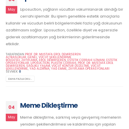
Liposuction, yağların vücuttan vakumlanarak alındığı bir
May
cerrahi işlemdir. Bu işlem genellikle estetik amaçlarla
kullanılır ve vücudun belirli bölgelerindeki fazla yağ dokusunun
azaltılmasını sağlar. Liposuction, özellikle diyet ve egzersizle
giderek azaltılamayan yağ birikimlerinin giderilmesinde
etkilidir.
TARAFINDAN
PROF. DR. MUSTAFA EROL DEMİRSEREN
ALTBASLIKLAR
,
GENEL
,
VÜCUT ŞEKILLENDIRME
BÖLGESEL ZAYIFLAMA
,
EROL DEMIRSEREN
,
ESTETIK CERRAHI UZMANI
,
ESTETIK
OPERASYONLAR
,
LIPOSUCTION
,
PLASTIK CERRAHI
,
PROF. DR. MUSTAFA EROL
DEMIRSEREN
,
SAĞLIKLI YAŞAM
,
VÜCUT KONTUR DÜZELTME
,
VÜCUT
ŞEKILLENDIRME
,
YAĞ ALDIRMA
,
YAĞ EMME
,
ZAYIFLAMA OPERASYONLARI
SEVMEK:
0
DAHA FAZLA OKU...
Meme Dikleştirme
04
Meme dikleştirme, sarkmış veya gevşemiş memelerin
May
yeniden şekillendirilmesi ve kaldırılması için yapılan