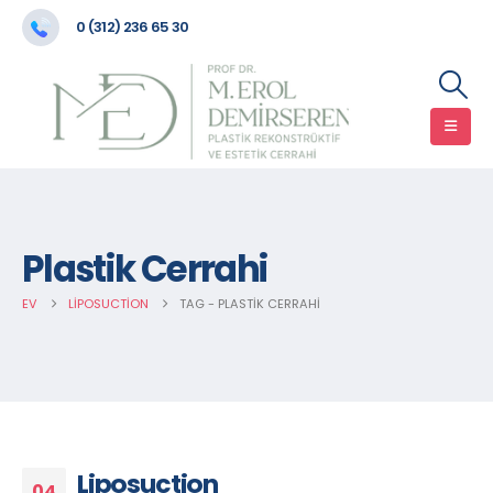
0 (312) 236 65 30
Plastik Cerrahi
EV
LIPOSUCTION
TAG -
PLASTIK CERRAHI
Liposuction
04