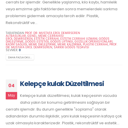
cerrahi bir işlemdir. Genellikle yaşlanma, kilo kaybı, hamilelik
veya emzirme gibi faktörlerden sonra memelerdeki sarkma
problemini gidermek amacıyla tercih edilir. Plastik,
Rekonstrüktif ve...
TARAFINDAN
PROF. DR. MUSTAFA EROL DEMİRSEREN
ALTBASLIKLAR
,
GENEL
,
MEME CERRAHISI
EROL DEMIRSEREN
,
ESTETIK CERRAHI
,
ESTETIK CERRAHI UZMANI
,
GÖĞÜS
DIKLEŞTIRME
,
GÖĞÜS ESTETIĞI
,
GÖĞÜS LIFTINGI
,
GÜZELLIK OPERASYONLARI
,
KADIN SAĞLIĞI
,
MEME DIKLEŞTIRME
,
MEME KALDIRMA
,
PLASTIK CERRAHI
,
PROF.
DR. MUSTAFA EROL DEMIRSEREN
,
SARKIK GÖĞÜS TEDAVISI
SEVMEK:
0
DAHA FAZLA OKU...
Kelepçe kulak Düzeltilmesi
04
Kelepçe kulak düzeltilmesi, kulak kepçesinin vücuda
May
daha yakın bir konuma getirilmesini sağlayan bir
cerrahi işlemdir. Bu durum genellikle "soplama" olarak
adlandırılan durumla ilişkilidir, yani kulak kepçesinin kafaya çok
uzak olmasıyla karakterizedir. Plastik, rekonstrüktif ve estetik...