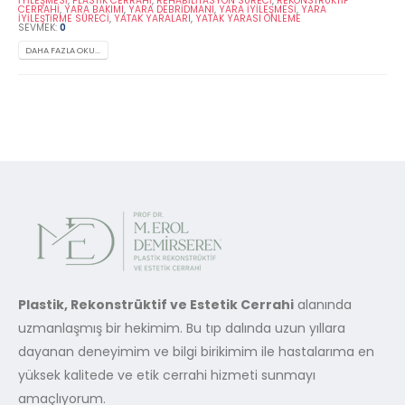
İYILEŞMESI
,
PLASTIK CERRAHI
,
REHABILITASYON SÜRECI
,
REKONSTRÜKTIF
CERRAHI
,
YARA BAKIMI
,
YARA DEBRIDMANI
,
YARA İYILEŞMESI
,
YARA
İYILEŞTIRME SÜRECI
,
YATAK YARALARI
,
YATAK YARASI ÖNLEME
SEVMEK:
0
DAHA FAZLA OKU...
Plastik, Rekonstrüktif ve Estetik Cerrahi
alanında
uzmanlaşmış bir hekimim. Bu tıp dalında uzun yıllara
dayanan deneyimim ve bilgi birikimim ile hastalarıma en
yüksek kalitede ve etik cerrahi hizmeti sunmayı
amaçlıyorum.