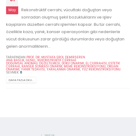
Rekonstrüktif cerrahi, vücuttaki doğuştan veya
May
sonradan oluşmuş şekil bozukluklarını ve işlev
kayıplarını düzelten cerrahi işlemleri kapsar. Bu tür cerrahi,
özellikle kaza, yanık, kanser operasyonları gibi nedenlerle
vücut dokusunun zarar gördüğü durumlarda veya doğuştan
gelen anormalliklerin...
TARAFINDAN
PROF. DR. MUSTAFA EROL DEMİRSEREN
ANA BASLIK
,
GENEL
,
REKONSTRÜKTIF CERRAHI
DOĞUMSAL ANOMALI DÜZELTILMESI
,
DOKU ONARIMI
,
EL CERRAHISI
,
ESTETIK
CERRAHI
,
KANSER SONRASI ONARIM
,
MEME REKONSTRÜKSIYONU
,
ORGAN
ONARIMI
,
YANIK TEDAVISI
,
YARALANMA ONARIMI
,
YÜZ REKONSTRÜKSIYONU.
SEVMEK:
0
DAHA FAZLA OKU...