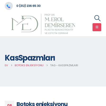
0 (312) 236 65 30
KasSpazmları
EV
BOTOKS ENJEKSIYONU
TAG -
KASSPAZMLARI
Botoks enjeksiyonu
05