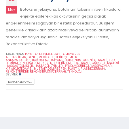
Botoks enjeksiyonu, botulinum toksininin belirli kaslara
May
enjekte edilerek kas aktivitesinin geçici olarak
engellenmesini sağlayan bir estetik prosedürdür. Bu işlem
genellikle kırışıklıkların azaltılması veya belirli tıbbi durumların
tedavisi amacıyla uygulanır. Botoks enjeksiyonu, Plastik,
Rekonstrüktif ve Estetik...
TARAFINDAN
PROF. DR. MUSTAFA EROL DEMİRSEREN
ALTBASLIKLAR
,
GENEL
,
MEDIKAL ESTETIK İŞLEMLER
ANKARA
,
BOTOKS
,
BOTOKSENJEKSIYONU
,
BOTULINUMTOKSINI
,
CERRAHI
,
EROL
DEMIRSEREN
,
EROLDEMIRSEREN
,
ESTETIK
,
ESTETIKCERRAHI
,
GÜNCELTEKNOLOJI
,
HASSASTEKNIKLER
,
HASTADENEYIMLERI
,
İYILEŞMESÜRECI
,
KASSPAZMLARI
,
KIRIŞIKLIKTEDAVISI
,
MUSTAFADEMIRSEREN
,
PLASTIK
,
PLASTIKCERRAHI
,
REKONSTRÜKTIF
,
REKONSTRÜKTIFCERRAHI
,
TEKNOLOJI
SEVMEK:
0
DAHA FAZLA OKU...