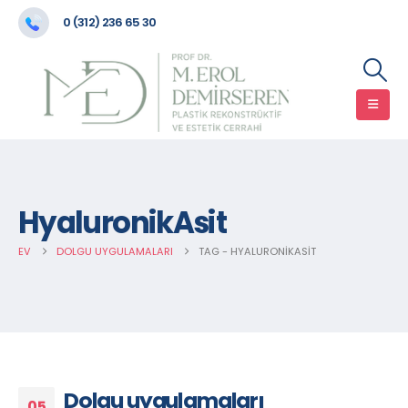
0 (312) 236 65 30
HyaluronikAsit
EV
DOLGU UYGULAMALARI
TAG -
HYALURONIKASIT
Dolgu uygulamaları
05