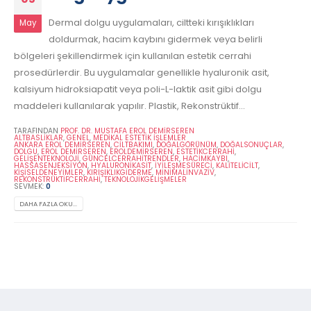
Dermal dolgu uygulamaları, ciltteki kırışıklıkları
May
doldurmak, hacim kaybını gidermek veya belirli
bölgeleri şekillendirmek için kullanılan estetik cerrahi
prosedürlerdir. Bu uygulamalar genellikle hyaluronik asit,
kalsiyum hidroksiapatit veya poli-L-laktik asit gibi dolgu
maddeleri kullanılarak yapılır. Plastik, Rekonstrüktif...
TARAFINDAN
PROF. DR. MUSTAFA EROL DEMİRSEREN
ALTBASLIKLAR
,
GENEL
,
MEDIKAL ESTETIK İŞLEMLER
ANKARA EROL DEMIRSEREN
,
CILTBAKIMI
,
DOĞALGÖRÜNÜM
,
DOĞALSONUÇLAR
,
DOLGU
,
EROL DEMIRSEREN
,
EROLDEMIRSEREN
,
ESTETIKCERRAHI
,
GELIŞENTEKNOLOJI
,
GÜNCELCERRAHITRENDLER
,
HACIMKAYBI
,
HASSASENJEKSIYON
,
HYALURONIKASIT
,
İYILEŞMESÜRECI
,
KALITELICILT
,
KIŞISELDENEYIMLER
,
KIRIŞIKLIKGIDERME
,
MINIMALINVAZIV
,
REKONSTRÜKTIFCERRAHI
,
TEKNOLOJIKGELIŞMELER
SEVMEK:
0
DAHA FAZLA OKU...