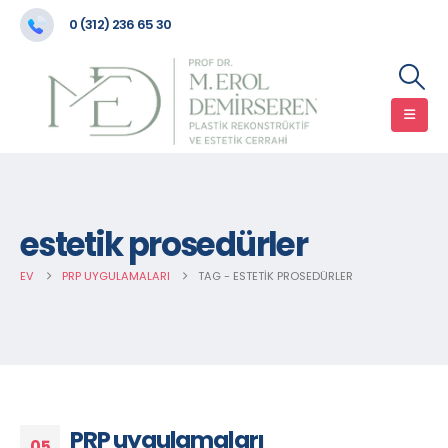
0 (312) 236 65 30
estetik prosedürler
EV
PRP UYGULAMALARI
TAG -
ESTETIK PROSEDÜRLER
PRP uygulamaları
05