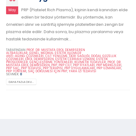
PRP (Platelet Rich Plasma), kişinin kendi kanından elde
May
edilen bir tedavi yöntemidir. Bu yöntemde, kan
örnekleri alınır ve santrifüj işlemiyle plateletlerden zengin bir
plazma elde edilir. Daha sonra, bu plazma yaralanma veya
hastalık tedavisinde kullanılmak...
TARAFINDAN
PROF. DR. MUSTAFA EROL DEMİRSEREN
ALTBASLIKLAR
,
GENEL
,
MEDIKAL ESTETIK İŞLEMLER
ANTI-AGING ÇÖZÜMLERI
,
CILT YENILEME
,
DERI SAĞLIĞI
,
DOĞAL GÜZELLIK
ÇÖZÜMLERI
,
EROL DEMIRSEREN
,
ESTETIK CERRAHI UZMANI
,
ESTETIK
PROSEDÜRLER
,
GENÇLEŞTIRME YÖNTEMLERI
,
KOZMETIK TEDAVILER
,
PROF. DR.
MUSTAFA EROL DEMIRSEREN
,
PRP
,
PRP CILT
,
PRP FIYATLARI
,
PRP MERKEZLERI
,
PRP SAÇ
,
PRP TEDAVISI
,
PRP TERAPISI
,
PRP UYGULAMALARI
,
PRP UZMANLARI
,
PRP YÖNTEMI
,
SAÇ DÖKÜLMESI IÇIN PRP
,
YARA IZI TEDAVISI
SEVMEK:
0
DAHA FAZLA OKU...