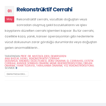
Rekonstrüktif Cerrahi
01
Rekonstrüktif cerrahi, vücuttaki doğuştan veya
May
sonradan oluşmuş şekil bozukluklarını ve işlev
kayıplarını düzelten cerrahi işlemleri kapsar. Bu tür cerrahi,
özellikle kaza, yanık, kanser operasyonları gibi nedenlerle
vücut dokusunun zarar gördüğü durumlarda veya doğuştan
gelen anormalliklerin...
TARAFINDAN
PROF. DR. MUSTAFA EROL DEMİRSEREN
ANA BASLIK
,
GENEL
,
REKONSTRÜKTIF CERRAHI
DOĞUMSAL ANOMALI DÜZELTILMESI
,
DOKU ONARIMI
,
EL CERRAHISI
,
ESTETIK
CERRAHI
,
KANSER SONRASI ONARIM
,
MEME REKONSTRÜKSIYONU
,
ORGAN
ONARIMI
,
YANIK TEDAVISI
,
YARALANMA ONARIMI
,
YÜZ REKONSTRÜKSIYONU.
SEVMEK:
0
DAHA FAZLA OKU...