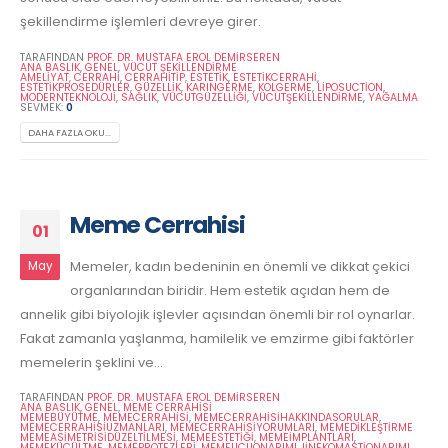
şekillendirme işlemleri devreye girer.
TARAFINDAN
PROF. DR. MUSTAFA EROL DEMİRSEREN
ANA BASLIK
,
GENEL
,
VÜCUT ŞEKILLENDIRME
AMELIYAT
,
CERRAHI
,
CERRAHITIP
,
ESTETIK
,
ESTETIKCERRAHI
,
ESTETIKPROSEDÜRLER
,
GÜZELLIK
,
KARINGERME
,
KOLGERME
,
LIPOSUCTION
,
MODERNTEKNOLOJI
,
SAĞLIK
,
VÜCUTGÜZELLIĞI
,
VÜCUTŞEKILLENDIRME
,
YAĞALMA
SEVMEK:
0
DAHA FAZLA OKU...
Meme Cerrahisi
01
Memeler, kadın bedeninin en önemli ve dikkat çekici
May
organlarından biridir. Hem estetik açıdan hem de
annelik gibi biyolojik işlevler açısından önemli bir rol oynarlar.
Fakat zamanla yaşlanma, hamilelik ve emzirme gibi faktörler
memelerin şeklini ve...
TARAFINDAN
PROF. DR. MUSTAFA EROL DEMİRSEREN
ANA BASLIK
,
GENEL
,
MEME CERRAHISI
MEMEBÜYÜTME
,
MEMECERRAHISI
,
MEMECERRAHISIHAKKINDASORULAR
,
MEMECERRAHISIUZMANLARI
,
MEMECERRAHISIYORUMLARI
,
MEMEDIKLEŞTIRME
MEMEASIMETRISIDÜZELTILMESI
,
MEMEESTETIĞI
,
MEMEIMPLANTLARI
,
MEMEKÜÇÜLTME
,
MEMEPROTEZLERI
,
MEMEUCUONARIMI JINEKOMASTIONARIMI
,