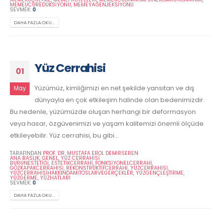
MEMEUCUREDÜKSIYONU
,
MEMEYAĞENJEKSIYONU
SEVMEK:
0
DAHA FAZLA OKU...
Yüz Cerrahisi
01
Yüzümüz, kimliğimizi en net şekilde yansıtan ve dış
May
dünyayla en çok etkileşim halinde olan bedenimizdir.
Bu nedenle, yüzümüzde oluşan herhangi bir deformasyon
veya hasar, özgüvenimizi ve yaşam kalitemizi önemli ölçüde
etkileyebilir. Yüz cerrahisi, bu gibi...
TARAFINDAN
PROF. DR. MUSTAFA EROL DEMİRSEREN
ANA BASLIK
,
GENEL
,
YÜZ CERRAHISI
BURUNESTETIĞI
,
ESTETIKCERRAHI
,
FONKSIYONELCERRAHI
,
GÖZKAPAKCERRAHISI
,
REKONSTRÜKTIFCERRAHI
,
YÜZCERRAHISI
,
YÜZCERRAHISIHAKKINDAMITOSLARVEGERÇEKLER
,
YÜZGENÇLEŞTIRME
,
YÜZGERME
,
YÜZHATLARI
SEVMEK:
0
DAHA FAZLA OKU...