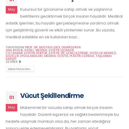
Kusursuz bir görünüme sahip olmak ve yaşlanma
May
belirtilerini geciktirmek birçok insanın hayalidir. Medikal
estetik işlemler, bu hayalin gerçekleşmesine yardımcı olmak
için geliştirilmiş güvenli ve etkili yöntemler sunar. Bu yazıda,
medikal estetikte en sık kullanılan bazı...
TARAFINDAN
PROF. DR. MUSTAFA EROL DEMİRSEREN
ANA BASLIK
,
GENEL
,
MEDIKAL ESTETIK İŞLEMLER
CILT BAKIMI
,
ESTETIK DOKTOR
,
ESTETIK TIP
,
GENÇLEŞTIRME
,
GÜZELLIK MERKEZI
,
GÜZELLIK UYGULAMALARI
,
MEDIKAL ESTETIK
,
PLASTIK CERRAH
,
YAŞLANMA
KARŞITI
SEVMEK:
0
DAHA FAZLA OKU...
Vücut Şekillendirme
01
Mükemmel bir vücuda sahip olmak birçok insanın
May
hayalidir. Düzenli egzersiz ve sağlıklı beslenmeyle bu
hedefe ulaşmak mümkün olsa da, her zaman istediğiniz
sonucu elde edemeyebilirsiniz. Bu noktada, vücut